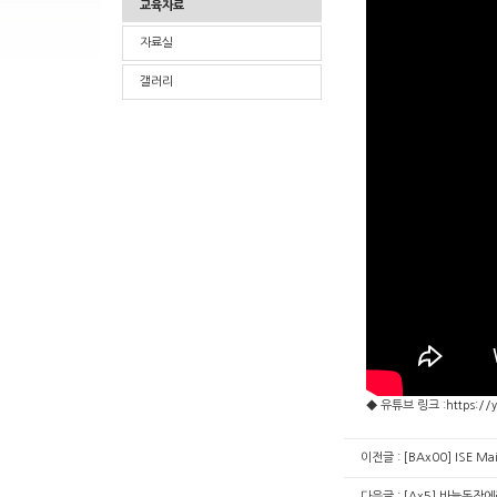
교육자료
자료실
갤러리
◆ 유튜브 링크 :
https:/
이전글 :
[BAx00] ISE 
다음글 :
[Ax5] 바늘동작